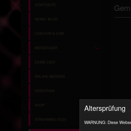
STARTSEITE
Geme
NEWS / BLOG
LIVECHAT & CAM
MESSENGER
DEINE LADY
SKLAVE WERDEN
VIDEOTHEK
SHOP
Altersprüfung
STREAMING (VOD)
WARNUNG: Diese Webseite