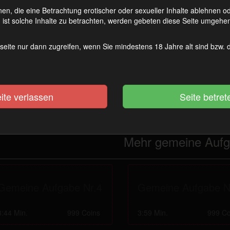
en, die eine Betrachtung erotischer oder sexueller Inhalte ablehnen 
ist
mein Spielzeug
,
mein Objekt
der Belustigung!
ist solche Inhalte zu betrachten, werden gebeten diese Seite umgehen
du weißt, liebe ich es
sadistisch
zu sein und dich auslachen zu könne
diesem Grund gibt es eine neue Serie für dich, ein Abo. Wenn du ein m
seite nur dann zugreifen, wenn Sie mindestens 18 Jahre alt sind bzw.
nen.
ibt
kein
Vorschauvideo,
keine
GIF
r Clip ist eine Überraschung. Lediglich an den Stichpunkten bzw. Ka
ich handelt.
ite verlassen
p:
Lege Wattestäbchen / Qtips bereit.
Mehr gemeine Auf
Gemeine Aufgabe Nr.4
Gemeine Aufgabe N
3:44 Min.
999 Coins
3:59 Min.
999 Co