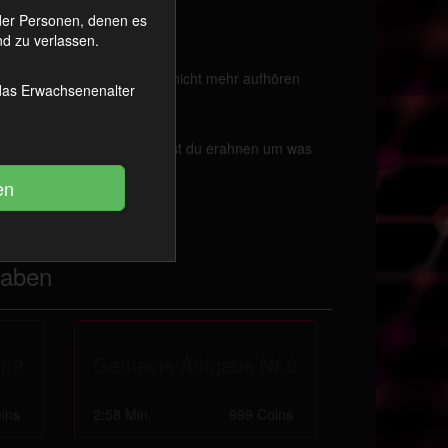
oder Personen, denen es
d zu verlassen.
n. Amüsiere mich!
al damit beginnst, wirst du nicht mehr aufhören
 das Erwachsenenalter
tegorie und Schlagworte kannst du erahnen um was
gaben
r.3
Gemeine Aufgabe Nr.8
ins
2:58 Min.
999 Coins