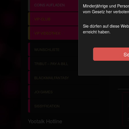
COINS AUFLADEN
Minderjährige und Person
Du b
vom Gesetz her verboten 
Wie 
VIP-CLUB
Aus 
Sie dürfen auf diese Web
kön
erreicht haben.
VIP VIDEOTHEK
Es g
Jede
es s
WUNSCHLISTE
Se
Tip
TRIBUT – PAY-A-BILL
BLACKMAILFANTASY
JOI GAMES
SISSYFICATION
Yootalk Hotline