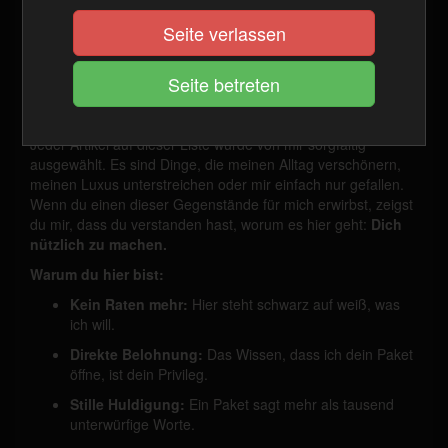
Meine Wunschliste:
Seite verlassen
Dein Wegweiser zum Gehorsam
Ein Sklave ohne Aufgabe ist verschwendetes Potenzial. Hier
hast du deine Aufgabe:
Stöbere in meiner Wunschliste
und sorge dafür, dass sie kürzer wird.
Jeder Artikel auf dieser Liste wurde von mir sorgfältig
ausgewählt. Es sind Dinge, die meinen Alltag verschönern,
meinen Luxus unterstreichen oder mir einfach nur gefallen.
Wenn du einen dieser Gegenstände für mich erwirbst, zeigst
du mir, dass du verstanden hast, worum es hier geht:
Dich
nützlich zu machen.
Warum du hier bist:
Kein Raten mehr:
Hier steht schwarz auf weiß, was
ich will.
Direkte Belohnung:
Das Wissen, dass ich dein Paket
öffne, ist dein Privileg.
Stille Huldigung:
Ein Paket sagt mehr als tausend
unterwürfige Worte.