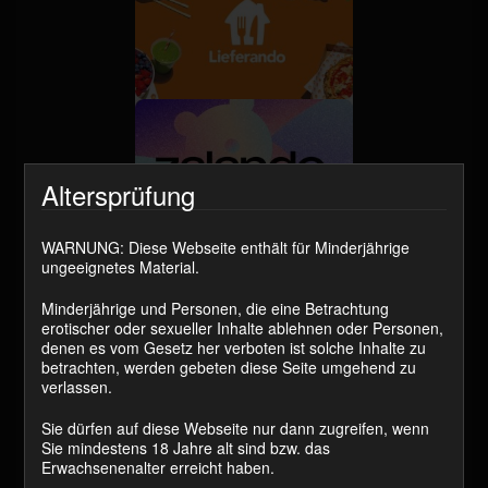
Altersprüfung
WARNUNG: Diese Webseite enthält für Minderjährige
ungeeignetes Material.
Minderjährige und Personen, die eine Betrachtung
erotischer oder sexueller Inhalte ablehnen oder Personen,
denen es vom Gesetz her verboten ist solche Inhalte zu
betrachten, werden gebeten diese Seite umgehend zu
verlassen.
Sende digitale Gutscheine direkt an meine
Email – Adresse:
janalogan@web.de
(NUR Gutscheine) oder gib mir den Code
Sie dürfen auf diese Webseite nur dann zugreifen, wenn
direkt im
Messenger.
Sie mindestens 18 Jahre alt sind bzw. das
Erwachsenenalter erreicht haben.