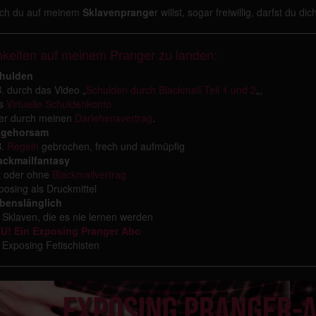
ch du auf meinem
Sklavenprange
r willst, sogar freiwillig, darfst du d
hkeiten auf meinem Pranger zu landen:
hulden
B. durch das Video „
Schulden durch Blackmail Teil 1 und 2
„,
s
Virtuelle Schuldenkonto
er durch meinen
Darlehensvertrag
.
gehorsam
B.
Regeln
gebrochen, frech und aufmüpfig
ackmailfantasy
t oder ohne
Blackmailvertrag
posing als Druckmittel
benslänglich
r Sklaven, die es nie lernen werden
U!
Ein Exposing Pranger Abo
r Exposing Fetischisten