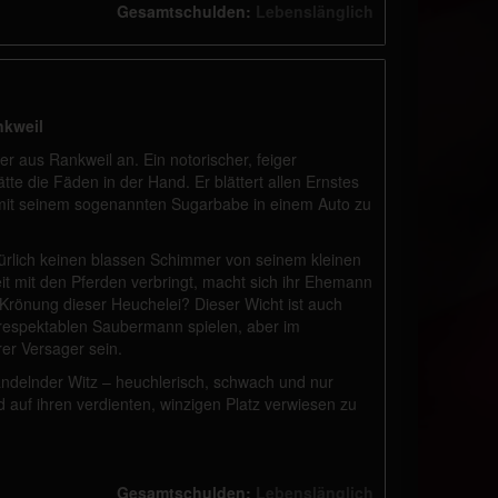
Gesamtschulden:
Lebenslänglich
nkweil
r aus Rankweil an. Ein notorischer, feiger
tte die Fäden in der Hand. Er blättert allen Ernstes
n mit seinem sogenannten Sugarbabe in einem Auto zu
rlich keinen blassen Schimmer von seinem kleinen
it mit den Pferden verbringt, macht sich ihr Ehemann
 Krönung dieser Heuchelei? Dieser Wicht ist auch
 respektablen Saubermann spielen, aber im
er Versager sein.
ndelnder Witz – heuchlerisch, schwach und nur
 auf ihren verdienten, winzigen Platz verwiesen zu
Gesamtschulden:
Lebenslänglich