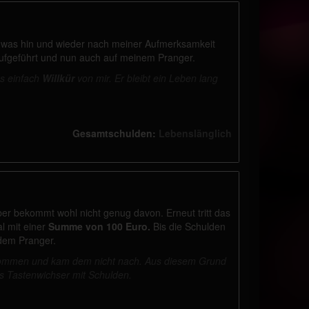
 was hin und wieder nach meiner Aufmerksamkeit
 aufgeführt und nun auch auf meinem Pranger.
es einfach
Willkür
von mir. Er bleibt ein Leben lang
Gesamtschulden:
Lebenslänglich
er bekommt wohl nicht genug davon. Erneut tritt das
l mit einer
Summe von 100 Euro.
Bis die Schulden
 dem Pranger.
n kommen und kam dem nicht nach. Aus diesem Grund
ls Tastenwichser mit Schulden.