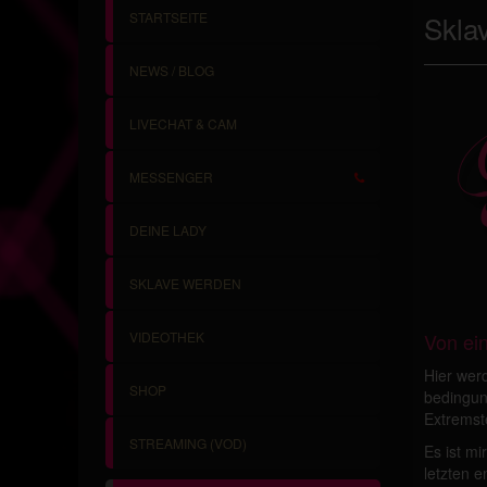
STARTSEITE
Skla
NEWS / BLOG
LIVECHAT & CAM
MESSENGER
DEINE LADY
SKLAVE WERDEN
Von ei
VIDEOTHEK
Hier we
SHOP
bedingung
Extremst
STREAMING (VOD)
Es ist m
letzten e