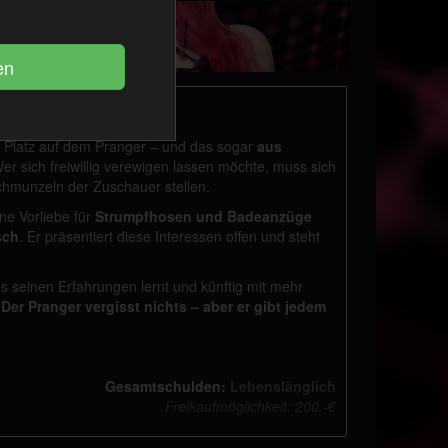
en Platz auf dem Pranger – und das sogar
aus
Wer sich freiwillig verewigen lassen möchte, muss sich
hmunzeln der Zuschauer stellen.
ine Vorliebe für
Strumpfhosen und Badeanzüge
sch
. Er präsentiert diese Interessen offen und steht
us seinen Erfahrungen lernt und künftig mit mehr
:
Der Pranger vergisst nichts – aber er gibt jedem
Gesamtschulden:
Lebenslänglich
Freikaufmöglichkeit: 200.-€