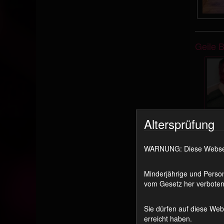
Geile 
Altersprüfung
B
F
Vi
WARNUNG: Diese Webseite
7:3
Sc
2
Minderjährige und Person
vom Gesetz her verboten 
Mehr Bla
Sie dürfen auf diese Web
erreicht haben.