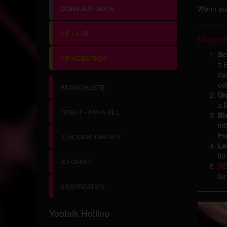
Wenn au
COINS AUFLADEN
VIP-CLUB
Möglic
Sc
VIP VIDEOTHEK
z.
da
od
WUNSCHLISTE
Un
z.
TRIBUT – PAY-A-BILL
Bl
mi
Ex
BLACKMAILFANTASY
Le
fü
JOI GAMES
NE
fü
SISSYFICATION
Yootalk Hotline