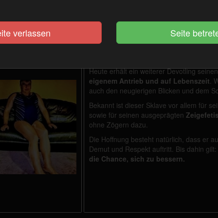
ite verlassen
Sklave LNMW
Heute erhält ein weiterer Devotling sein
eigenem Antrieb und auf Lebenszeit
. 
auch den neugierigen Blicken und dem Sc
Bekannt ist dieser Sklave vor allem für se
sowie für seinen ausgeprägten
Zeigefeti
ohne Zögern dazu.
Die Hoffnung besteht natürlich, dass er a
Demut und Respekt auftritt. Bis dahin gilt
die Chance, sich zu bessern.