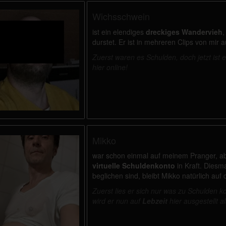
Wichsschwein
ist ein elendiges
dreckiges Wandervieh
,
durstet. Er ist in mehreren Clips von mir
Zuerst waren es Schulden, doch jetzt ist 
hier online!
Mikko
war schon einmal auf meinem Pranger, ab
virtuelle Schuldenkonto
in Kraft. Diesma
beglichen sind, bleibt Mikko natürlich auf
Zuerst lies er sich nur was zu Schulde
wird er nun auf
Lebzeit
hier ausgestellt a