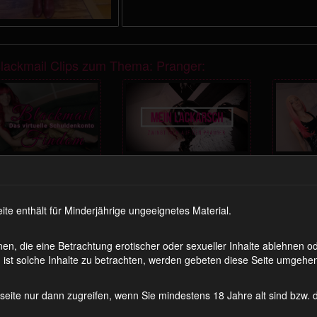
Blackmail Clips zum Thema: Pranger:
M Fantasy
JOI Games –
Psyd
indom –
Mein Lackarsch
Std.
rtuelles
zwingt dich auf
fant
 enthält für Minderjährige ungeeignetes Material.
1 Min.
999 Coins
8:51 Min.
1699 Coins
8:18 M
huldenkonto
den Pranger
025
en, die eine Betrachtung erotischer oder sexueller Inhalte ablehnen 
ist solche Inhalte zu betrachten, werden gebeten diese Seite umgehen
ckmail Clips…
seite nur dann zugreifen, wenn Sie mindestens 18 Jahre alt sind bzw.