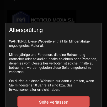
Altersprüfung
WARNUNG: Diese Webseite enthält für Minderjährige
ungeeignetes Material.
Minderjährige und Personen, die eine Betrachtung
erotischer oder sexueller Inhalte ablehnen oder Personen,
denen es vom Gesetz her verboten ist solche Inhalte zu
betrachten, werden gebeten diese Seite umgehend zu
verlassen.
Fragen zur Transaktion:
Für Support HIER klicken
Sie dürfen auf diese Webseite nur dann zugreifen, wenn
Online-Streitbeilegung (Art. 14 Abs. 1 ODR-Verordnung):
Sie mindestens 18 Jahre alt sind bzw. das
Die Europäische Kommission stellt unter
Erwachsenenalter erreicht haben.
http://ec.europa.eu/consumers/odr
eine Plattform zur Online-
Streitbeilegung bereit.
Seite verlassen
Haftungshinweis: