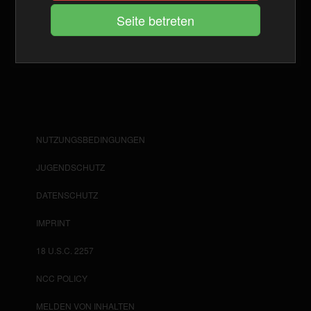
Trotz sorgfältiger inhaltlicher Kontrolle übernehmen wir keine
Haftung für die Inhalte externer Links. Für den Inhalt der
verlinkten Seiten sind ausschließlich deren Betreiber
verantwortlich.
NUTZUNGSBEDINGUNGEN
JUGENDSCHUTZ
DATENSCHUTZ
IMPRINT
18 U.S.C. 2257
NCC POLICY
MELDEN VON INHALTEN