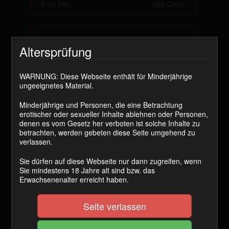
5:40 Min.
999 Coins
Gemeine Aufgabe Nr.2
Altersprüfung
3:46 Min.
999 Coins
WARNUNG: Diese Webseite enthält für Minderjährige
ungeeignetes Material.
Minderjährige und Personen, die eine Betrachtung
erotischer oder sexueller Inhalte ablehnen oder Personen,
Gemeine Aufgabe Nr.3
denen es vom Gesetz her verboten ist solche Inhalte zu
betrachten, werden gebeten diese Seite umgehend zu
verlassen.
3:59 Min.
999 Coins
Sie dürfen auf diese Webseite nur dann zugreifen, wenn
Sie mindestens 18 Jahre alt sind bzw. das
Erwachsenenalter erreicht haben.
Gemeine Aufgabe Nr.4
Seite verlassen
3:44 Min.
999 Coins