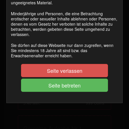
ungeeignetes Material.
Gemeine Aufgabe Nr.7
Minderjährige und Personen, die eine Betrachtung
erotischer oder sexueller Inhalte ablehnen oder Personen,
2:14 Min.
999 Coins
denen es vom Gesetz her verboten ist solche Inhalte zu
betrachten, werden gebeten diese Seite umgehend zu
verlassen.
Gemeine Aufgabe Nr.5
Sie dürfen auf diese Webseite nur dann zugreifen, wenn
Sie mindestens 18 Jahre alt sind bzw. das
Erwachsenenalter erreicht haben.
3:50 Min.
999 Coins
Seite verlassen
Gemeine Aufgabe Nr.6
5:40 Min.
999 Coins
Gemeine Aufgabe Nr.1