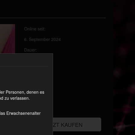
Online seit:
6. September 2024
Dauer:
8:01
Preis:
1699 Coins
oder Personen, denen es
Cashback Ø:
d zu verlassen.
25 Coins
 das Erwachsenenalter
JETZT KAUFEN