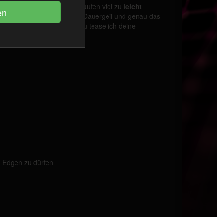
sind heiß und die Ladies laufen viel zu
leicht
in Schwänzchen steht auf Dauergeil und genau das
e ich dir im Video und dazu tease ich deine
n Edgen zu dürfen