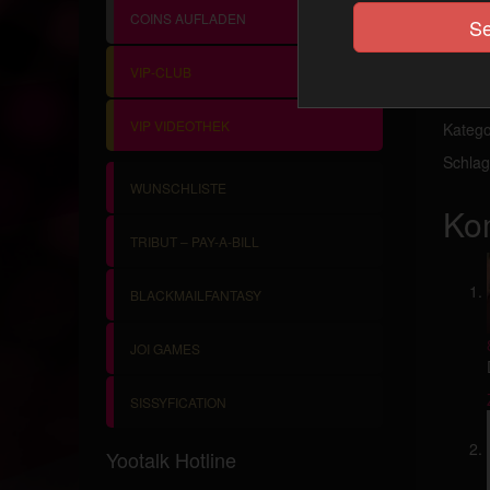
Bist du
COINS AUFLADEN
Se
beklei
ist die
VIP-CLUB
Synap
VIP VIDEOTHEK
Katego
Schlag
WUNSCHLISTE
Ko
TRIBUT – PAY-A-BILL
BLACKMAILFANTASY
JOI GAMES
SISSYFICATION
Yootalk Hotline