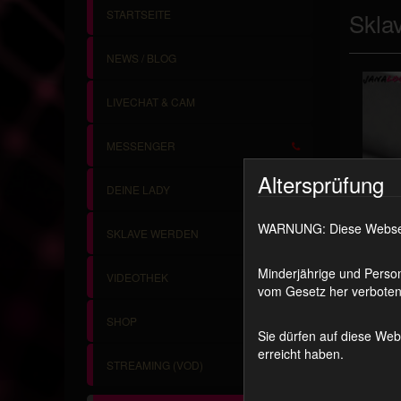
STARTSEITE
Skla
NEWS / BLOG
LIVECHAT & CAM
MESSENGER
Altersprüfung
DEINE LADY
WARNUNG: Diese Webseite
SKLAVE WERDEN
Minderjährige und Person
VIDEOTHEK
vom Gesetz her verboten 
SHOP
Sie dürfen auf diese Web
erreicht haben.
STREAMING (VOD)