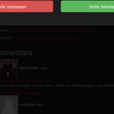
 schon wieder so richtig
geil
? Not-geil? Kein Wunder, die Temperaturen 
ite verlassen
det
draußen herum.
Kurze Röcke, Kleider, Ausschnitt, viel Haut usw.
De
 heutige
Mission: Dauerlatte
bis zum Tagesende! Wie das abläuft erklär
sen
schwindelig.
rie(n):
Gooning / Edging
,
Sklavenaufgabe
,
Wichsanleitung
wort(e):
2024
,
Edging
,
Gooning
,
Wichsanleitung
mmentare
minipimmel
sagt:
8. September 2024 um 9:50 Uhr
Dank des Vertrages mit der Herrin, habe ich das Vergnügen seit Jahre
Zum Antworten anmelden
hermi666
sagt: