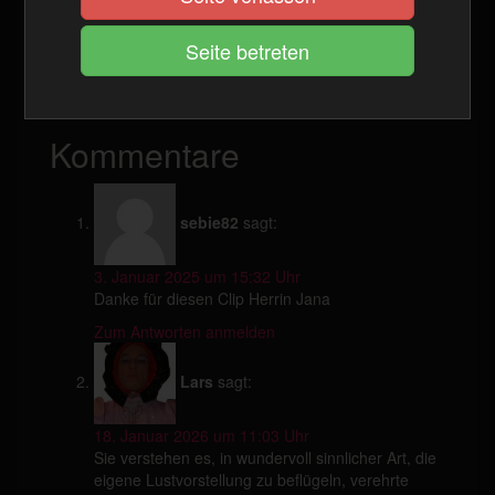
willkommen heißen!
Kategorie(n):
Best Of
Schlagwort(e):
Silvester
Kommentare
sebie82
sagt:
3. Januar 2025 um 15:32 Uhr
Danke für diesen Clip Herrin Jana
Zum Antworten anmelden
Lars
sagt:
18. Januar 2026 um 11:03 Uhr
Sie verstehen es, in wundervoll sinnlicher Art, die
eigene Lustvorstellung zu beflügeln, verehrte