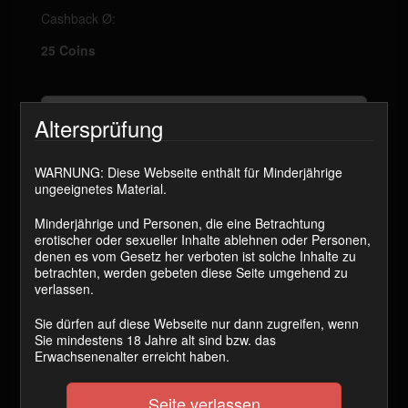
Cashback Ø:
25 Coins
JETZT KAUFEN
Altersprüfung
Ein großes Dankeschön an euch alle! Als Zeichen
WARNUNG: Diese Webseite enthält für Minderjährige
meiner Wertschätzung ist dieser Clip heute gratis für
ungeeignetes Material.
euch. Ihr wart dieses Jahr unglaublich fleißig und habt
es euch wirklich verdient!
Minderjährige und Personen, die eine Betrachtung
erotischer oder sexueller Inhalte ablehnen oder Personen,
Dieser Clip ist – wie jedes Jahr – ein
„Best of 2024“
. Es
denen es vom Gesetz her verboten ist solche Inhalte zu
ist eine Sammlung der beliebtesten Videos des Jahres:
betrachten, werden gebeten diese Seite umgehend zu
die meistgekauften, am häufigsten gelobten und von
verlassen.
euch gefeierten Highlights. Hier bekommt ihr einen
kleinen Vorgeschmack darauf.
Sie dürfen auf diese Webseite nur dann zugreifen, wenn
Sie mindestens 18 Jahre alt sind bzw. das
Der Silvester-Countdown ist auch schon vorbereitet –
Erwachsenenalter erreicht haben.
seid ihr bereit? Gib mir 10 Sekunden und lass uns
zusammen das Jahr um Punkt 24 Uhr gebührend
verabschieden und das neue Jahr voller Energie
Seite verlassen