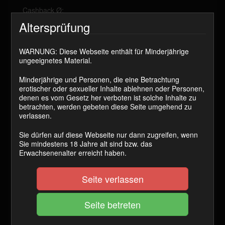
Cashback Ø:
Altersprüfung
25 Coins
WARNUNG: Diese Webseite enthält für Minderjährige
ungeeignetes Material.
JETZT KAUFEN
Minderjährige und Personen, die eine Betrachtung
erotischer oder sexueller Inhalte ablehnen oder Personen,
Nach den
Homewrecking – Sabotagen
kommt endlich
denen es vom Gesetz her verboten ist solche Inhalte zu
wieder eine neue Gemeinheit.
betrachten, werden gebeten diese Seite umgehend zu
Der Klo- gooner!
Du kannst dir schon denken, dass es
verlassen.
ums wichsen geht. Da werden deine Öhrchen ganz
groß, nicht wahr?
Sie dürfen auf diese Webseite nur dann zugreifen, wenn
Sie mindestens 18 Jahre alt sind bzw. das
Goone wie und wann ich will, und zwar auf dem stillen
Erwachsenenalter erreicht haben.
Örtchen. Das ist schon
riskant, wenn die Ehefotze in
der Nähe ist.
Doch, du wirst es riskieren und dabei
Seite verlassen
richtig geil und wild werden.
Sieh mein Outfit an, knie unter meinen
Lackstiefeln
und lass dich verführen zu einer neuen Gemeinheit.
Die
Sabotage deiner Ehe!