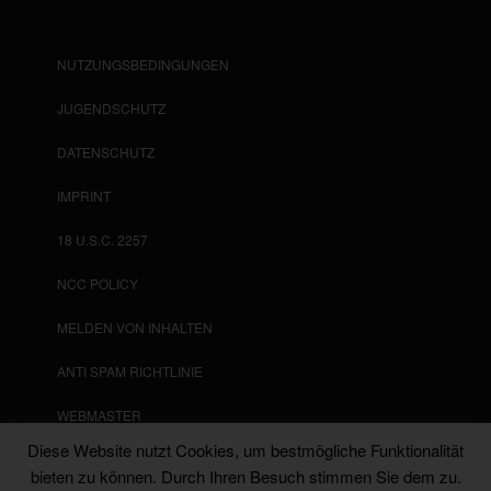
NUTZUNGSBEDINGUNGEN
JUGENDSCHUTZ
DATENSCHUTZ
IMPRINT
18 U.S.C. 2257
NCC POLICY
MELDEN VON INHALTEN
ANTI SPAM RICHTLINIE
WEBMASTER
Diese Website nutzt Cookies, um bestmögliche Funktionalität
SKLAVENPRANGER
bieten zu können. Durch Ihren Besuch stimmen Sie dem zu.
Messenger