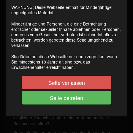
Preis:
WARNUNG: Diese Webseite enthält für Minderjährige
NUR
300 Coins
ungeeignetes Material.
JETZT KAUFEN
Minderjährige und Personen, die eine Betrachtung
erotischer oder sexueller Inhalte ablehnen oder Personen,
denen es vom Gesetz her verboten ist solche Inhalte zu
betrachten, werden gebeten diese Seite umgehend zu
verlassen.
Ostern wird streng – Bist du bereit für deine
Sie dürfen auf diese Webseite nur dann zugreifen, wenn
Eier-Lektion?
Sie mindestens 18 Jahre alt sind bzw. das
Ostern ist für die Meisten ein Fest der Familie und der
Erwachsenenalter erreicht haben.
süßen Leckereien. Für dich? Für dich ist es die Zeit der
absoluten Unterwerfung. Ich habe keine Lust auf bunte
Seite verlassen
Bildchen – ich will sehen, wie du für meine Belustigung
leidest und funktionierst.
Beweise deine Hingabe:
Worte sind billig. Meine
Osteraufgaben fordern Taten. Werde ich deine
Markierung auf deiner Haut sehen? Oder deine
kläglichen Versuche, unter meinem Kommando die
Balance zu halten?
Spüre die Genugtuung, wenn ich deine Einsendung