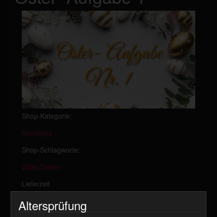
Shop-Kategorie:
Sonstiges
Shop-Schlagworte:
2026
,
Ostern
Lieferzeit
Sofort Download
Altersprüfung