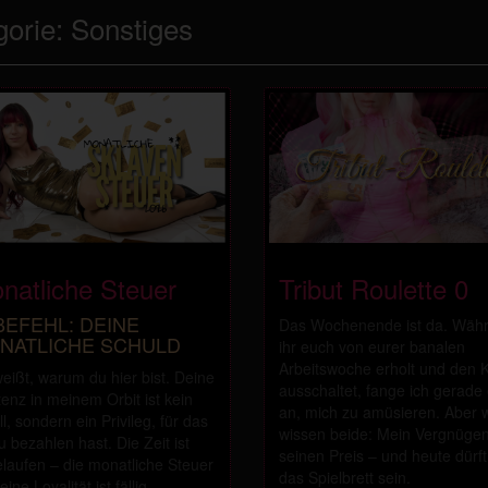
gorie:
Sonstiges
natliche Steuer
Tribut Roulette 0
BEFEHL: DEINE
Das Wochenende ist da. Wäh
NATLICHE SCHULD
ihr euch von eurer banalen
Arbeitswoche erholt und den 
eißt, warum du hier bist. Deine
ausschaltet, fange ich gerade 
tenz in meinem Orbit ist kein
an, mich zu amüsieren. Aber w
ll, sondern ein Privileg, für das
wissen beide: Mein Vergnügen
u bezahlen hast. Die Zeit ist
seinen Preis – und heute dürft
laufen – die monatliche Steuer
das Spielbrett sein.
eine Loyalität ist fällig.