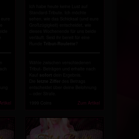
Ich habe heute keine Lust auf
Standard-Tribute. Ich möchte
 eure
sehen, wie das Schicksal (und eure
ie
Großzügigkeit) entscheidet, wie
eide
dieses Wochenende für uns beide
e
verläuft. Seid ihr bereit für eine
Runde
Tribut-Roulette
?
en
Wähle zwischen verschiedenen
nach
Tribut- Beträgen und erhalte nach
Kauf
sofort
dein Ergebnis.
Die
letzte Ziffer
des Betrags
nung
entscheidet über deine Belohnung
– oder Strafe.
rtikel
1999 Coins
Zum Artikel