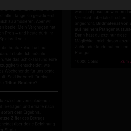
euch von eurer banalen
Du hast ein
brisantes Gehei
itswoche erholt und den Kopf
was nicht gesehen werden da
chaltet, fange ich gerade erst
Vielleicht habe ich dir schon
mich zu amüsieren. Aber wir
angedroht,
Bildmaterial von 
en beide: Mein Vergnügen hat
auf meinem Pranger
auszuste
en Preis – und heute dürft ihr
Dann hast du jetzt nur diese
Spielbrett sein.
Möglichkeit mich davon abzuh
Zahle oder lande auf meinen
habe heute keine Lust auf
Pranger.
dard-Tribute. Ich möchte
n, wie das Schicksal (und eure
10000 Coins
Zum A
zügigkeit) entscheidet, wie
es Wochenende für uns beide
uft. Seid ihr bereit für eine
de
Tribut-Roulette
?
e zwischen verschiedenen
ut- Beträgen und erhalte nach
f
sofort
dein Ergebnis.
letzte Ziffer
des Betrags
cheidet über deine Belohnung
er Strafe.