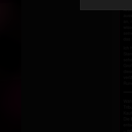
ihr 
Arbe
auss
an, 
wiss
sein
das 
Ich 
Stan
sehe
Groß
dies
verlä
Run
Wähl
Trib
Kau
Die
ents
– od