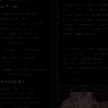
Ich habe heute keine Lust auf
ne Pflicht
Standard-Tribute. Ich möchte
erwarte nicht weniger als
sehen, wie das Schicksal (und
lute Disziplin. Deine
Großzügigkeit) entscheidet, w
tliche Tributzahlung ist kein
dieses Wochenende für uns b
ebot“, sie ist eine
verläuft. Seid ihr bereit für ein
flichtung
. Sie ist der Preis
Runde
Tribut-Roulette
?
r, dass du weiterhin unter
em Blick stehen darfst.
Wähle zwischen verschieden
Fälligkeit:
Unverzüglich.
Tribut- Beträgen und erhalte 
Art:
Vollständig und ohne
Kauf
sofort
dein Ergebnis.
Zögern.
Die
letzte Ziffer
des Betrags
entscheidet über deine Beloh
Haltung:
Volle Unterwerfung
– oder Strafe.
bei der Ausführung.
2500 Coins
Zum A
 Konsequenz
sklaven, die ihre Pflicht
essen oder verzögern,
ieren ihren Platz. Wer den
ut verweigert oder die Fristen
achtet, hat das Recht auf