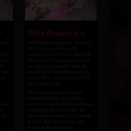
8
Tribut Roulette 4-6
rend
Das Wochenende ist da. Während
ihr euch von eurer banalen
Kopf
Arbeitswoche erholt und den Kopf
erst
ausschaltet, fange ich gerade erst
ir
an, mich zu amüsieren. Aber wir
 hat
wissen beide: Mein Vergnügen hat
 ihr
seinen Preis – und heute dürft ihr
das Spielbrett sein.
Ich habe heute keine Lust auf
Standard-Tribute. Ich möchte
 eure
sehen, wie das Schicksal (und eure
ie
Großzügigkeit) entscheidet, wie
eide
dieses Wochenende für uns beide
e
verläuft. Seid ihr bereit für eine
Runde
Tribut-Roulette
?