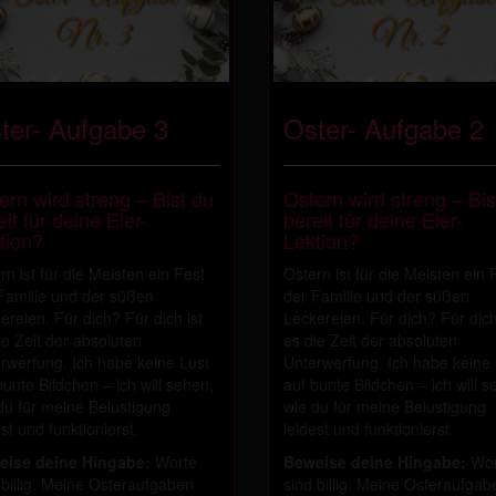
ter- Aufgabe 3
Oster- Aufgabe 2
ern wird streng – Bist du
Ostern wird streng – Bis
it für deine Eier-
bereit für deine Eier-
tion?
Lektion?
rn ist für die Meisten ein Fest
Ostern ist für die Meisten ein 
Familie und der süßen
der Familie und der süßen
ereien. Für dich? Für dich ist
Leckereien. Für dich? Für dich
ie Zeit der absoluten
es die Zeit der absoluten
rwerfung. Ich habe keine Lust
Unterwerfung. Ich habe keine 
bunte Bildchen – ich will sehen,
auf bunte Bildchen – ich will s
du für meine Belustigung
wie du für meine Belustigung
est und funktionierst.
leidest und funktionierst.
eise deine Hingabe:
Worte
Beweise deine Hingabe:
Wor
 billig. Meine Osteraufgaben
sind billig. Meine Osteraufgab