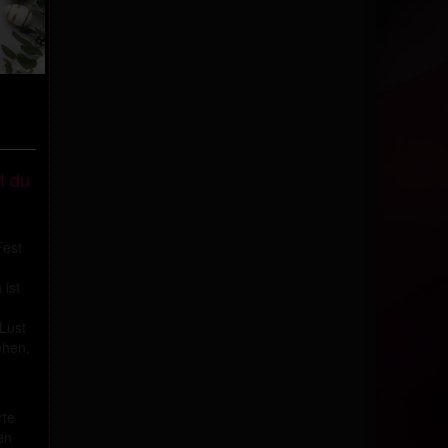
t du
Fest
 ist
Lust
ehen,
te
en