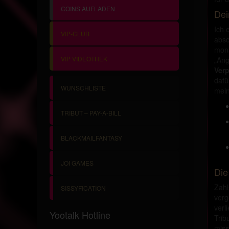
COINS AUFLADEN
Dei
Ich 
VIP-CLUB
abso
mona
VIP VIDEOTHEK
„Ang
Verp
dafü
WUNSCHLISTE
mein
TRIBUT – PAY-A-BILL
BLACKMAILFANTASY
JOI GAMES
Die
Zahl
SISSYFICATION
verg
verl
Yootalk Hotline
Trib
miss