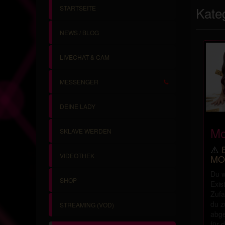
STARTSEITE
Kate
NEWS / BLOG
LIVECHAT & CAM
MESSENGER
DEINE LADY
Mo
SKLAVE WERDEN
⚠️
VIDEOTHEK
MO
Du w
SHOP
Exis
Zufa
du z
STREAMING (VOD)
abge
für d