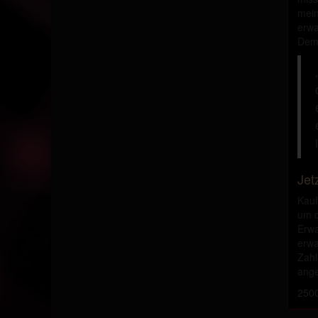
mein
erwa
Demu
Jet
Kauf
um d
Erwa
erwa
Zahl
ange
2500