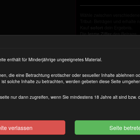
Wähle zwischen verschieden
Tribut- Beträgen und erhalte 
Kauf
sofort
dein Ergebnis.
Die
letzte Ziffer
des Betrags
entscheidet über deine Beloh
– oder Strafe.
1778 Coins
Zum A
 enthält für Minderjährige ungeeignetes Material.
en, die eine Betrachtung erotischer oder sexueller Inhalte ablehnen 
ist solche Inhalte zu betrachten, werden gebeten diese Seite umgehen
seite nur dann zugreifen, wenn Sie mindestens 18 Jahre alt sind bzw.
ibut Roulette 1-3
Schweigegeld
ite verlassen
(Premium)
Wochenende ist da. Während