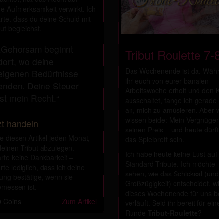
e Aufmerksamkeit verwirkt. Ich
rte, dass du deine Schuld mit
t begleichst.
„Gehorsam beginnt
Tribut Roulette 7-
dort, wo deine
Das Wochenende ist da. Wäh
eigenen Bedürfnisse
ihr euch von eurer banalen
enden. Deine Steuer
Arbeitswoche erholt und den 
ist mein Recht.“
ausschaltet, fange ich gerade 
an, mich zu amüsieren. Aber w
wissen beide: Mein Vergnügen
zt handeln
seinen Preis – und heute dürft
e diesen Artikel jeden Monat,
das Spielbrett sein.
einen Tribut abzulegen.
Ich habe heute keine Lust auf
rte keine Dankbarkeit –
Standard-Tribute. Ich möchte
rte lediglich, dass ich deine
sehen, wie das Schicksal (und
ung bestätige, wenn sie
Großzügigkeit) entscheidet, w
messen ist.
dieses Wochenende für uns b
 Coins
Zum Artikel
verläuft. Seid ihr bereit für ein
Runde
Tribut-Roulette
?