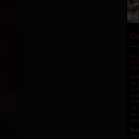
Os
Ost
bere
Lek
Oste
der 
Leck
es d
Unte
auf 
wie 
leid
Bew
sind