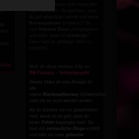
Feuer eingelassen und musst jetzt
mnis
,
dafür bezahlen. Du dachtest, dass
rf?
du geil abspritzen kannst und keine
Konsequenzen
entstehen? Du
dir
hast
brisante Daten
preisgegeben
llen.
und willst, dass ich
schweige
?
Dann hast du gefälligst dafür zu
alten.
bezahlen.
rtikel
Sieh dir dazu meinen Clip an:
BM Fantasy – Schweigegeld
Dieses Video ist eine Ansage für
alle
meine
Blackmailfantasy
Schweinchen
oder die es noch werden wollen.
Als du letztens mit mir geschrieben
hast, warst du so geil, dass du
einen
Fehler
begangen hast. Du
hast mir
vertrauliche Dinge
erzählt
und/oder ein paar
geheime