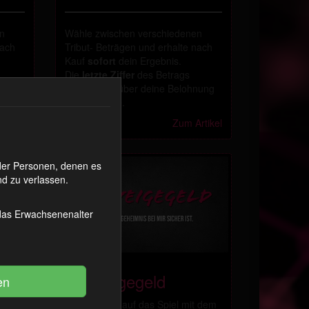
en
Wähle zwischen verschiedenen
nach
Tribut- Beträgen und erhalte nach
Kauf
sofort
dein Ergebnis.
Die
letzte Ziffer
des Betrags
nung
entscheidet über deine Belohnung
– oder Strafe.
rtikel
1446 Coins
Zum Artikel
oder Personen, denen es
d zu verlassen.
 das Erwachsenenalter
Schweigegeld
Du hast dich auf das Spiel mit dem