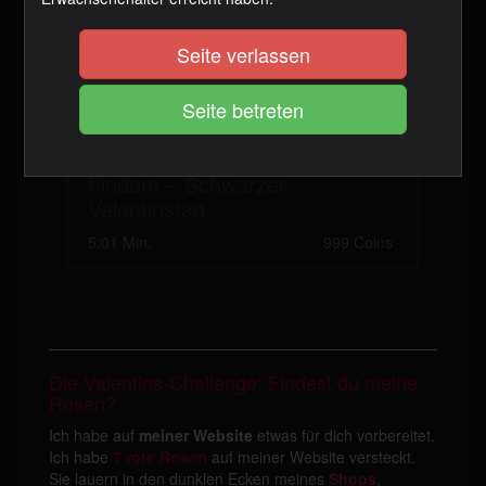
Seite verlassen
Findom – Schwarzer
Valentinstag
5:01 Min.
999 Coins
Die Valentins-Challenge: Findest du meine
Rosen?
Ich habe auf
meiner Website
etwas für dich vorbereitet.
Ich habe
7 rote Rosen
auf meiner Website versteckt.
Sie lauern in den dunklen Ecken meines
Shops
,