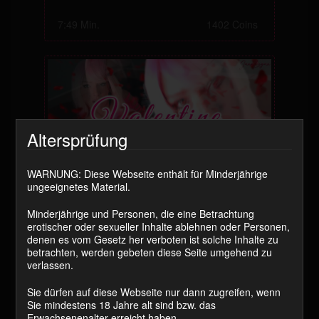
7:49 Min.
1402 Coins
Altersprüfung
WARNUNG: Diese Webseite enthält für Minderjährige
ungeeignetes Material.
Findom – Valentine Drain
Minderjährige und Personen, die eine Betrachtung
(Psydom)
erotischer oder sexueller Inhalte ablehnen oder Personen,
denen es vom Gesetz her verboten ist solche Inhalte zu
14:02 Min.
1402 Coins
betrachten, werden gebeten diese Seite umgehend zu
verlassen.
Sie dürfen auf diese Webseite nur dann zugreifen, wenn
Sie mindestens 18 Jahre alt sind bzw. das
Erwachsenenalter erreicht haben.