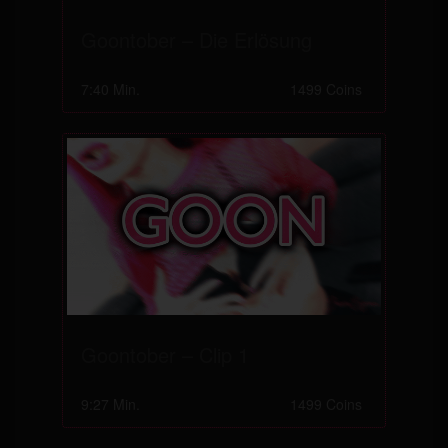
Goontober – Die Erlösung
7:40 Min.
1499 Coins
Goontober – Clip 1
9:27 Min.
1499 Coins