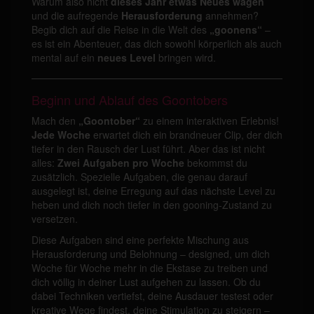
Warum also nicht
dieses Jahr etwas Neues wagen
und die aufregende
Herausforderung
annehmen?
Begib dich auf die Reise in die Welt des
„goonens“
–
es ist ein Abenteuer, das dich sowohl körperlich als auch
mental auf ein
neues Level
bringen wird.
Beginn und Ablauf des Goontobers
Mach den
„Goontober“
zu einem interaktiven Erlebnis!
Jede Woche
erwartet dich ein brandneuer Clip, der dich
tiefer in den Rausch der Lust führt. Aber das ist nicht
alles:
Zwei Aufgaben pro Woche
bekommst du
zusätzlich. Spezielle Aufgaben, die genau darauf
ausgelegt ist, deine Erregung auf das nächste Level zu
heben und dich noch tiefer in den gooning-Zustand zu
versetzen.
Diese Aufgaben sind eine perfekte Mischung aus
Herausforderung und Belohnung – designed, um dich
Woche für Woche mehr in die Ekstase zu treiben und
dich völlig in deiner Lust aufgehen zu lassen. Ob du
dabei Techniken vertiefst, deine Ausdauer testest oder
kreative Wege findest, deine Stimulation zu steigern –