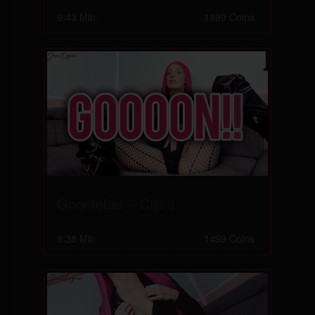
9;43 Min.
1899 Coins
Goontober – Clip 3
8:38 Min.
1499 Coins