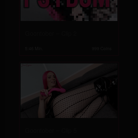
Goontober – Clip 2
5:46 Min.
999 Coins
Goontober – Clip 5