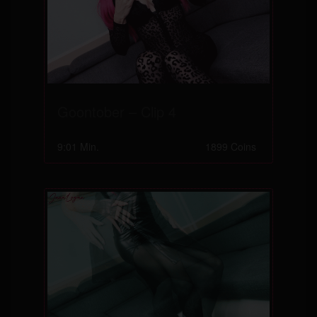
Goontober – Clip 4
9:01 Min.
1899 Coins