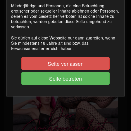
Minderjährige und Personen, die eine Betrachtung
Jede Woche Montag und Mittwoch
(1.10
in Clip 1
–
erotischer oder sexueller Inhalte ablehnen oder Personen,
7.10 – 9.10 – 14.10 – 16.10 – 21.10 – 23.10 – 28.10 –
denen es vom Gesetz her verboten ist solche Inhalte zu
30.10.24)
betrachten, werden gebeten diese Seite umgehend zu
verlassen.
Sie dürfen auf diese Webseite nur dann zugreifen, wenn
Sie mindestens 18 Jahre alt sind bzw. das
Erwachsenenalter erreicht haben.
Der Goonspezialist
(beendet)
Seite verlassen
26. September 2024