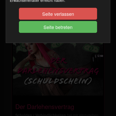
Erwachsenenalter erreicht haben.
Beim Laden kann eine pdf.html Endung entstehen.
Bitte das .html entfernen.
Seite verlassen
1999 Coins
Zum Artikel
Der Darlehensvertrag
Schulden / Verbindlichkeiten
bei mir einzugehen