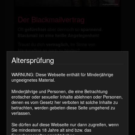
Der Blackmailvertrag
Oft
gefürchtet
aber dennoch so
spannend
.
Blackmail ist eine heiße Angelegenheit!
Traust du dich
vertraglich,
im Sinne von
blackmailing
an mich zu binden?
Altersprüfung
Dieser Vertrag ist offen, du kannst deine Optionen
anpassen wie Laufzeit und monatliche Zahlungen.
Vielleicht unterschreibst du ihn auch
blanko
und ich
WARNUNG: Diese Webseite enthält für Minderjährige
erledige den Rest?
ungeeignetes Material.
Falls du eine Begleitung brauchst, sieh dir meinen
Minderjährige und Personen, die eine Betrachtung
Clip dazu an.
Der Blackmailvertrag – Heute
erotischer oder sexueller Inhalte ablehnen oder Personen,
entkommst du nicht
denen es vom Gesetz her verboten ist solche Inhalte zu
betrachten, werden gebeten diese Seite umgehend zu
Kennst du schon meinen
Sklavenpranger
?
verlassen.
Auch interessant!
Sie dürfen auf diese Webseite nur dann zugreifen, wenn
Sie mindestens 18 Jahre alt sind bzw. das
Der Download ist eine PDF Datei.